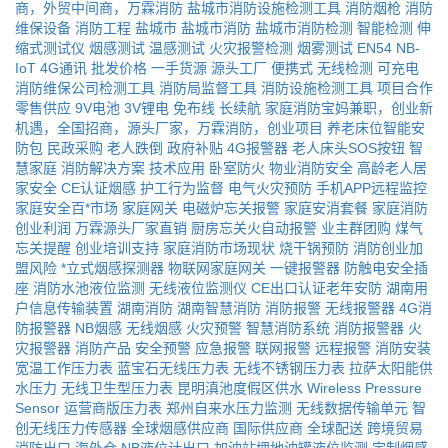
商，外贸中间商，万霖消防
盐城市消防设施检测工具
消防烟枪
消防
维保设备
消防工程
盐城市
盐城市消防
盐城市消防检测
智能检测
伸
缩式测试仪
烟感测试
温感测试
火灾报警检测
烟雾测试
EN54
NB-
IoT
4G通讯
批发价格
一手货源
源头工厂
便携式
无线检测
可充电
消防维保公司检测工具
消防局监督工具
消防设施检测工具
项目合作
零售供应
9V电池
3V锂电
免布线
长续航
家庭消防宝妈兼职，创业新
机遇，全国招商，源头厂家，万霖消防，创业项目
养老床位智能安
防包
民政采购
老人跌倒
政府补贴
4G报警器
老人床头SOS按钮
智
慧家庭
消防解决方案
技术应用
卧室防火
物业消防安全
高龄老人居
家安全
CE认证烟感
护工行为监督
电气火灾预防
手机APP远程监控
家庭安全百*市场
家庭网关
电磁炉忘关报警
家庭安消套餐
家庭消防
创业利润
万霖源头厂家直销
厨房忘关火自动报警
业主群团购
煤气
忘关提醒
创业培训支持
家庭消防市场现状
烧干锅预防
消防创业加
盟风险
*立式烟感探测器
物联网家庭网关
一键报警器
防触电安全插
座
消防水池液位监测
无线液位监测仪
CE出口认证老年安防
湖南用
户信息传输装置
湖南消防
湖南智慧消防
消防报警
无线报警器
4G消
防报警器
NB烟感
无线烟感
火灾预警
智慧消防系统
消防报警器
火
灾报警器
消防产品
安全预警
应急报警
联网报警
远程报警
消防安装
宽温工作压力表
蓝宝石无线压力表
无线不锈钢压力表
拉萨太阳能供
水压力
无线卫生型压力表
昆明滇池度假区供水
Wireless Pressure
Sensor
运营商版压力表
郑州自来水压力监测
无线数据传输单元
智
创无线压力传感器
全球烟感供应商
国际供应商
全球配送
跨境贸易