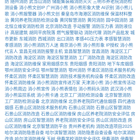
防
随州消防
武当山消防
储能集装箱消防灭火
三明市养老院消防检
测设备
消小熊文创IP
广州消小熊
消小熊形象大使
AI识别
消小熊儿
歌
消小熊报警器
消小熊文创
秦皇岛市海港区消防维保
保温材料整
治
黄冈养老院消防检测设备
黄冈智慧消防
黄冈消防
园中园消防
湖
北恒立维安消防检测
北京消防改造
手动报警
消防压力表
消防液位
计
高层建筑
胡同平房院落
燃气报警联动
消防代理
消防产品批发
城
市更新
东城消防
西城消防
出口消防
孝感4G压力表
孝感智慧消防
孝感消防
消小熊消防万人迷
南京消小熊
消小熊形象
IP授权
消小熊
代言人
宜昌无线消防报警主机
宜昌智慧消防
宜昌消防
海淀区工厂
消防改造
海淀区消防
海淀区智慧消防
工厂消防改造
海淀区消防改
造
海淀区消防维保
家用烟感京东
贵阳烟感
贵阳消防
地下车库烟感
鄂州消防安全评估
鄂州智慧消防
鄂州消防
怀柔区消防技术服务机构
怀柔区消防
怀柔区智慧消防
消防技术服务机构设备
怀柔区消防改造
怀柔区消防维保
消小熊消防宣传进万家
天津消小熊
消小熊宣传活动
消小熊周边
消小熊宣传
消小熊表情包
消小熊码头消防
武汉消小熊
消小熊监控系统
消小熊卡通
北京工厂消防检测设备
北京智慧消防
工厂消防检测设备
北京消防维保
北京养老院四代通信烟感
四代通信
烟感
石景山区消防技术服务机构
石景山区消防
石景山区智慧消防
石景山区消防改造
石景山区消防维保
房山区养老院消防安全评估
房
山区消防
房山区智慧消防
养老院消防安全评估
房山区消防改造
房
山区消防维保
北京智慧消防平台
贵州养老机构
消防改造项目2025
哈尔滨消防隐患自查
哈尔滨智慧消防
消防隐患自查设备
哈尔滨消防
改造
哈尔滨消防维保
玉树
伊春学校消防安全评估
伊春消防
伊春智