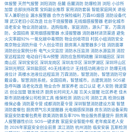
体报警
天然气报警
浏阳消防
岳麓
岳麓消防
防爆检测
浏阳
小诊所
加盟
总部扶持政策
宝妈副业推荐
家用消防套装
智能家庭网关
退役
军人兼职创业
漏水报警器
合作方保险福利
万霖4G烟感
消防设备代
理
武汉老旧小区改造
灶台干烧报警器
无线烟感报警器
老龄化城市
适老安全
物业消防诚信，选购指南，家庭消防，源头厂家，万霖消
防，全国招商
家用烟感报警器
水浸报警器
消防器材进货渠道
避免
火灾率超92%
一氧化碳中毒预防
物业创收项目
村民小组消防安全
南京物业消防升级
个人创业项目
厨房离人报警器多少钱
消防面罩
消防创业案例分析
电气火灾监控
消防水压监测
消防水源监测
消控
室远程监控
电动自行车AI预警
消防应急照明疏散
深圳福田区
深圳
南山区
深圳宝安区
深圳龙岗区
深圳龙华区
深圳罗湖区
深圳坪山区
深圳光明区
深圳盐田区
4G无线液位计
无线低功耗液位计
防爆无线
液位计
高楼水池液位远程监测
万霖消防，智慧消防，智慧消防可穿
戴设备，智慧消防系统，全国招商，智慧城市，古建筑消防
SOS紧
急呼叫器
适老化改造
物业合作
居家养老
出口认证
老人安防
微波雷
达
创业加盟
银发经济
厨房长时间无人报
忘关火提醒
社区养老
佳木
斯市消防维保公司检测工具
维保检测
消防公司
消防工具
检测仪器
维保必备
消防夏令营
成都消防夏令营
深圳智慧消防建设方案
智慧
消防套餐包
厨房燃气忘关提醒器
光电烟感探测器
房东消防设备采购
家庭安防套餐包费用
欧美消防普及率70%
物业服务质量提升
厨房离
人报警器性价比
SOS一键求救
家庭安全智能中枢
老年痴呆老人安
防
2026年家庭安全创业前景
滨江消防
杭州消防
临安安装
瓦斯检测