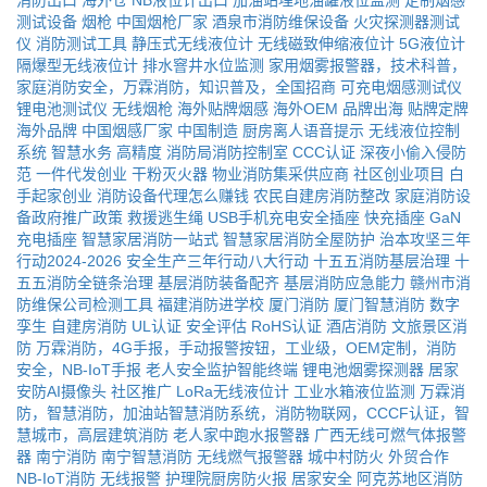
消防出口
海外仓
NB液位计出口
加油站埋地油罐液位监测
定制烟感
测试设备
烟枪
中国烟枪厂家
酒泉市消防维保设备
火灾探测器测试
仪
消防测试工具
静压式无线液位计
无线磁致伸缩液位计
5G液位计
隔爆型无线液位计
排水窨井水位监测
家用烟雾报警器，技术科普，
家庭消防安全，万霖消防，知识普及，全国招商
可充电烟感测试仪
锂电池测试仪
无线烟枪
海外贴牌烟感
海外OEM
品牌出海
贴牌定牌
海外品牌
中国烟感厂家
中国制造
厨房离人语音提示
无线液位控制
系统
智慧水务
高精度
消防局消防控制室
CCC认证
深夜小偷入侵防
范
一件代发创业
干粉灭火器
物业消防集采供应商
社区创业项目
白
手起家创业
消防设备代理怎么赚钱
农民自建房消防整改
家庭消防设
备政府推广政策
救援逃生绳
USB手机充电安全插座
快充插座
GaN
充电插座
智慧家居消防一站式
智慧家居消防全屋防护
治本攻坚三年
行动2024-2026
安全生产三年行动八大行动
十五五消防基层治理
十
五五消防全链条治理
基层消防装备配齐
基层消防应急能力
赣州市消
防维保公司检测工具
福建消防进学校
厦门消防
厦门智慧消防
数字
孪生
自建房消防
UL认证
安全评估
RoHS认证
酒店消防
文旅景区消
防
万霖消防，4G手报，手动报警按钮，工业级，OEM定制，消防
安全，NB-IoT手报
老人安全监护智能终端
锂电池烟雾探测器
居家
安防AI摄像头
社区推广
LoRa无线液位计
工业水箱液位监测
万霖消
防，智慧消防，加油站智慧消防系统，消防物联网，CCCF认证，智
慧城市，高层建筑消防
老人家中跑水报警器
广西无线可燃气体报警
器
南宁消防
南宁智慧消防
无线燃气报警器
城中村防火
外贸合作
NB-IoT消防
无线报警
护理院厨房防火报
居家安全
阿克苏地区消防