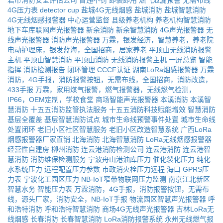
岩市消防安全评估公司
首违不罚
即装即用
燃气泄漏预警
无需布线
4G压力表
detector
cup
盐城4G无线烟感
盐城消防
盐城智慧消防
4G无线烟感报警器
中心运营监督
县级养老机构
养老机构智慧消防
地下车库联网声光报警器
新余消防
新余智慧消防
4G声光报警器
无
线声光报警器
消防声光报警器
万霖，银发经济，智慧养老，养老院
电动护理床，银发蓝海，全国招商，居家养老
平顶山无线消防报警
主机
平顶山智慧消防
平顶山消防
无线消防报警主机
一屏总览
智能
指挥
消防检测报告
闭环管理
CCCF认证
湖南LoRa烟感报警器
万霖
消防，4G手报，消防报警按钮，无需布线，全国招商，消防改造，
433手报
万霖，家用煤气报警，燃气报警器，无线燃气检测，
IP66，OEM定制，学校食堂
商场智能声光报警器
本溪消防
本溪智
慧消防
十五五消防监管执法服务
十五五消防科技赋能增效
智慧消防
基层全覆盖
基层智慧消防试点
城市生命线预警事件处置
城市生命线
处置闭环
老旧小区社区智慧服务
老旧小区改造智慧系统
广西LoRa
烟感报警器厂家直销
北海消防
北海智慧消防
LoRa无线烟感报警器
经营性自建房
柳州消防
连云港消防检测公司
连云港消防
连云港智
慧消防
消防维保检测服务
宁波舟山港油库压力
催化裂化压力
纯化
水系统压力
远程配置压力参数
市政消火栓压力远程
海口
GPRS压
力表
宁波化工园区压力
NB-IoT窄带物联网压力监测
南京江北新区
智慧水务
智能压力表
万霖消防，4G手报，消防报警按钮，无需布
线，源头厂家，消防安全，NB-IoT手报
物流园区智慧声光报警器
呼
和浩特消防
呼和浩特智慧消防
商场4G无线声光报警器
吉林LoRa无
线烟感
长春消防
长春智慧消防
LoRa消防报警系统
永州无线燃气报