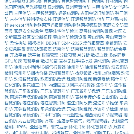
消防报警器无需布线
百色消防
百色智慧消防
广西消防
桂林消防
物
流园区消防声光报警器
儋州消防
儋州智慧消防
三明市消防安全评估
公司
三明消防
三明智慧消防
妈祖庙消防
古田会议旧址消防
鞋厂消
防
吉林消防控制模块安装
辽源消防
辽源智慧消防
消防压力表/液位
计
aerosol
消防物联网声光报警
消防物联网视频联动
家庭安全防毒
面具
家庭安全应急包
高层住宅消防检查
高层住宅消防维保
社区安
全新篇章
社区安全新征程
黄山消防检测设备
黄山消防
黄山智慧消
防
柔性执法
揭榜挂帅
DB34/T 5244-2025
燃气报警器
商铺消防
安
全应急装备
消防决策报表
济南消防
济南智慧消防
智慧消防综合平
台
开放平台
跨平台
权限管理
分级预警
AI分析
数据血缘
多端同步
GPU加速
预警平台
数据加密
吉林无线手报批发
通化消防
通化智慧
消防
徐州九小场所4G燃气报警器
徐州消防
徐州智慧消防
淮安消防
检测
常州消防烟枪价格
常州智慧消防
检测设备
扬州LoRa烟感
珠海
消防
珠海智慧消防
珠海消防改造
珠海消防维保
新疆烟枪
喀什消防
石化消防
棉花加工消防
物流园区联网声光报警器
焦作消防
焦作智
慧消防
广东省消防
广东省智慧消防
广东省消防改造
广东省消防维
保
南通养老院消防维保
南通智慧消防
吉林用传价格
白山消防
白山
智慧消防
湛江消防
湛江智慧消防
湛江消防改造
湛江消防维保
东莞
消防
东莞智慧消防
东莞消防改造
东莞消防维保
承德消防检测
承德
智慧消防
承德消防
厂中厂消防
一张图管理
湘西无线消防报警器
湘
西消防
湘西智慧消防
万霖，酒店厨房燃气，燃气报警器，无线燃气
检测，IP66，全国招商，餐饮后厨
怀化消防
怀化智慧消防
万霖消
防，4G手报，无线手报，秒级响应，全国招商，消防工程，LoRa手