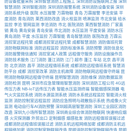
防设备批量采购
深圳智慧消防工程施工
深圳消防设施联网上报
深圳
智慧消防
深圳智能消防
深圳消防报警系统
深圳消防设备安装
深圳
消防系统升级
医院
水压报警
万霖物联
青岛
万霖报警
李沧安装
平
度消防
青岛消防
莱西消防改造
消火栓监测
喷淋监测
市北安装
给水
监控
李沧
管网监测
李沧消防
市北
医院消防
莱西智慧消防
厂家直
销
黄岛
黄岛安装
青岛安装
市北消防
水压监测
平度安装
消防水压
黄岛消防
平度
水压监控
万霖智能
青岛智慧消防
医院改造
万霖云
消控室远程托管
成都消控室远程托管
成都智慧消防
消防值班托管
消防物联网标准
消防远程监控
消防标准体系
消防预警
消防信息化
消防报警微信通知
消控室减人政策
远程值守服务
消防设施操作员
消防技术服务
江门消防
蓬江消防
江门
超市
蓬江
车站
北京
昌平消
防
北京消防
昌平
消防远程值班系统
成都消防远程值班系统
智慧消
防平台
成都
消控室改革
消防主机故障
消防物联网远程值守终端
昆
明消防物联网远程值守终端
昆明智慧消防
消防维保
消防数据监测
消防检测
昆明
深圳市应急管理局智慧消防
深圳消防工程公司
4G远
传压力表
NB-IoT远传压力表
智能水压监测终端
智能烟感探测器
电
气火灾监控系统
消防水源监测系统
消防水系统远程监控
智能消火栓
监测
消防控制室远程监控
消防应急照明与疏散指示系统
热成像火灾
监测
电动自行车AI消防预警
深圳超高层智慧消防
深圳工业园区消防
改造
深圳九小场所智慧消防
深圳商业综合体消防物联网
快速响应烟
感
火灾探测器
外贸出口
定制烟感
烟感批发
消防远程值班误报过滤
成都消防远程值班误报过滤
消防主机远程网络加密
成都消防主机远
程网络加密
消防控制室物联网改造
昆明消防控制室物联网改造
昆明