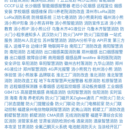
防
古建筑消防
藏族地区消防
十五五规划
鸣沙山消防
智能烟感
CCCF认证
长沙烟感
智能烟感报警器
老旧小区烟感
远程复位
烟感
安装
学校烟感
烟感维保
四川养老院消防改造
漳州市LoRa消防
LoRa消防系统
防排烟系统
三坊七巷消防
消小熊奥利给
福州消小熊
消小熊IP形象
消小熊吉祥物
消小熊智能消防
消防宣传五进
消小熊
教育
消小熊IP
消小熊公仔
乌鲁木齐4G液位计
乌鲁木齐智慧消防
防
火门小程序通知多人
武汉防火门
防火门APP
防火门监控器
一站式
服务
消防AI人员定位
苏州智慧消防
消防AI分析平台
API开发
第三方
接入
运维平台
边缘计算
物联网平台
南阳工厂消防改造
南阳智慧消
防
南阳消防
古城消防
出口烟感美国消防展
郑州烟感
出口烟感报警
器
出口烟感
故障自诊断
商用烟感
烟感品牌
testifire
阜阳医院消防
安全评估
阜阳消防
阜阳智慧消防
徽州古村落消防
九华山消防
郑州
4G液位计
郑州智慧消防
4G声光报警
消小熊努力
杭州消小熊
消防
体验馆
消小熊故事
品牌联名
淮北工厂消防改造
淮北消防
淮北智慧
消防
消防改造工程
地下车库智慧声光报警器
松原消防
松原智慧消
防
远程烟感探测器
长春烟感
远程监控烟感
活动板房烟感
工业烟感
GB4715
高层建筑烟感
商城县消防
信阳智慧消防
信阳消防
实时监
测
海南
青海
养老机构
防火门门磁开关Zigbee通讯
广州防火门
防火
门状态提醒
防火门提醒设备
防火门联动
防火门电梯前室
防火门联
动控制
福建泉州电信物联网智慧消防
武夷山消防
鹤壁工厂消防改造
鹤壁智慧消防
鹤壁消防
CMA资质
无线消防报警
福建平潭综合实验
区消防
消管家系统
甘肃省消防检测价格
酒泉消防
酒泉智慧消防
治
本攻坚
甘肃消防
全氟己酮灭火系统
电池舱消防灭火
当涂经开区厂