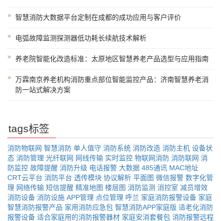
智慧消防大数据平台定制在成都的成功应用与客户评价
电弧故障监测探测器低功耗长续航技术解析
养老院智能化改造标准：太原地区智慧养老产品选型与应用指南
万霖南京养老机构消防重点部位智能监控产品：济南智慧养老消
防一站式解决方案
tags标签
消防物联网
智慧消防
单人值守
消防系统
消防改造
消防主机
设备状
态
消防管理
光纤联网
网线传输
实时监控
物联网消防
消防联网
消
防监控
故障提醒
消防升级
电话报警
大数据
485通讯
MAC地址
CRT云平台
消防平台
透传模块
协议解析
平面图
微信报警
数字化管
理
网络传输
短信提醒
精准地图
楼层图
消防监测
消控室
减员增效
消防设备
消防设施
APP管理
点位管理
呼兰
家庭消防报警设备
家庭
智慧消防报警产品
家用消防应急包
智慧消防APP家庭版
适老化消防
报警设备
适合家庭用的消防报警器材
家庭安消套餐包
消防报警远程