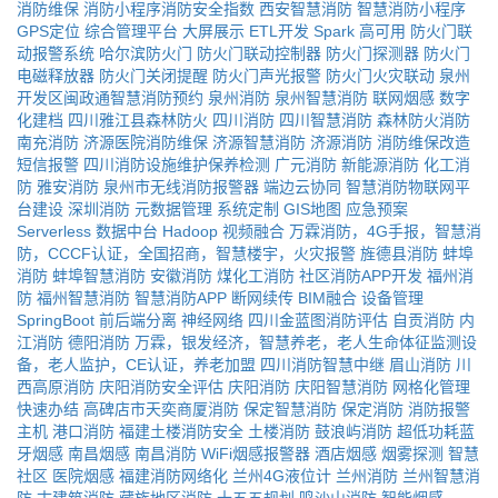
消防维保
消防小程序消防安全指数
西安智慧消防
智慧消防小程序
GPS定位
综合管理平台
大屏展示
ETL开发
Spark
高可用
防火门联
动报警系统
哈尔滨防火门
防火门联动控制器
防火门探测器
防火门
电磁释放器
防火门关闭提醒
防火门声光报警
防火门火灾联动
泉州
开发区闽政通智慧消防预约
泉州消防
泉州智慧消防
联网烟感
数字
化建档
四川雅江县森林防火
四川消防
四川智慧消防
森林防火消防
南充消防
济源医院消防维保
济源智慧消防
济源消防
消防维保改造
短信报警
四川消防设施维护保养检测
广元消防
新能源消防
化工消
防
雅安消防
泉州市无线消防报警器
端边云协同
智慧消防物联网平
台建设
深圳消防
元数据管理
系统定制
GIS地图
应急预案
Serverless
数据中台
Hadoop
视频融合
万霖消防，4G手报，智慧消
防，CCCF认证，全国招商，智慧楼宇，火灾报警
旌德县消防
蚌埠
消防
蚌埠智慧消防
安徽消防
煤化工消防
社区消防APP开发
福州消
防
福州智慧消防
智慧消防APP
断网续传
BIM融合
设备管理
SpringBoot
前后端分离
神经网络
四川金蓝图消防评估
自贡消防
内
江消防
德阳消防
万霖，银发经济，智慧养老，老人生命体征监测设
备，老人监护，CE认证，养老加盟
四川消防智慧中继
眉山消防
川
西高原消防
庆阳消防安全评估
庆阳消防
庆阳智慧消防
网格化管理
快速办结
高碑店市天奕商厦消防
保定智慧消防
保定消防
消防报警
主机
港口消防
福建土楼消防安全
土楼消防
鼓浪屿消防
超低功耗蓝
牙烟感
南昌烟感
南昌消防
WiFi烟感报警器
酒店烟感
烟雾探测
智慧
社区
医院烟感
福建消防网络化
兰州4G液位计
兰州消防
兰州智慧消