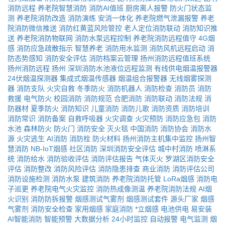
消防远程
养老院智慧消防
消防AI值班
厨房离人报警
防火门状态监
测
养老院消防改造
消防演练
安消一体化
养老院燃气泄漏报警
养老
院消防微信推送
消防红黄蓝风险管控
老人定位消防联动
消防知识推
送
养老院消防物联网
消防水泵远程控制
养老院消防远程值守
4G烟
感
消防应急疏散指示
智慧养老
消防用水监测
消防风机远程启动
消
防态势感知
消防安全评估
消防档案云管理
扬州消防远程值班系统
扬州消防远程
扬州
深圳消防水池液位远程监测
有线供电烟温报警器
24伏烟温探测器
集成式烟温传感器
烟温组合报警器
无线烟雾探测
器
消防支队
火灾自救
冬季防火
消防机器人
消防检查
消防员
消防
救援
电气防火
校园消防
消防规范
合肥消防
消防联动
消防法规
消
防器材
夏季防火
消防知识
儿童消防
消防儿歌
消防资质
消防培训
消防常识
消防备案
自救呼吸器
火灾调查
火灾预防
消防应急包
消防
水池
森林防火
防火门
消防安全
灭火毯
中国消防
消防协会
消防水
源
火灾逃生
AI消防
消防栓
防火材料
扬州消防主机集中监控
扬州智
慧消防
NB-IoT烟感
社区消防
深圳消防安全评估
城中村消防
喷淋系
统
消防给水
消防验收评估
消防评估报告
气体灭火
罗湖区消防安全
评估
消防整改
消防风险评估
消防隐患排查
商业消防
消防评估公司
消防设施检测
消防水泵
建筑消防
养老院消防托管
LoRa烟感
消防电
子巡更
养老院电气火灾监控
消防热成像测温
养老院消防法规
AI烟
火识别
消防防拆报警
烟感测试气雾剂
烟感测试套件
源头厂家
烟感
气雾剂
消防安全检查
家用烟感
家庭消防
*立烟感
电池供电
易安装
AI智能消防
智能预警
大数据分析
24小时监控
自动报警
电气监测
烟