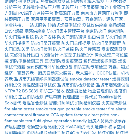
缩烟枪
探测器测试
热度探测器测试
厨房智能离人监测
压力大数据
分析平台
无线数传模块压力表
无线压力上下限报警
海外工业蒸汽压
力测量
PC端压力监控平台
耐高温压力表
南京热力管网压力监测
即
装即用压力表
家用甲苯报警器，项目加盟，万霖消防，源头厂家，
创业扶持，一站式服务
伸缩式烟感测试仪
测试仪供应商
商场烟感
EN54烟感
烟感供应商
防火门集中管理平台
南京防火门
南京消防
防火门监控系统
防火门安装
防火门消防通道
出口供货
防火门维保
防火门楼梯间
防火门常开报警
防火门关闭提示
防火门常闭提醒
防
火门自动关闭
防火门检测
防火门监控
防火门传感器
烟雾探测器测
试
无线液位计出口
NB液位计
本安型无线液位计
污水处理厂液位监
控
消防电梯检测工具
医院消防烟雾报警器
编码型烟雾探测器
烟雾
测试气溶胶
test
鹤壁市消防维保设备
消防支队专项检查
万霖，银发
经济，智慧养老，厨房自动灭火装置，老人监护，CCCF认证，机构
养老
盐城市无线智能探测器测试仪
smoke detector tester
烟感探测
器测试仪
感温探测器测试仪
盐城市消防检测设备
盐城市烟感测试仪
NFPA 72
BS 5839
消防工程验收
探测器巡检
物业管理消防
酒店消
防测试
工业消防检测
跨境电商
代理加盟
一件代发
Testifire替代
Solo替代
烟温复合测试
智能消防测试
消防检测仪器
火灾报警测试
fire alarm tester
smoke test gun
portable smoke tester
fire alarm
contractor tool
firmware OTA update
factory direct price
non-
flammable test fluid
glove operation friendly
厨房人员离开提示器
跨境供应链
暖通空调烟感测试仪
HVAC测试
弯头延伸杆
狭窄空间
探测器维护
消防系统联动测试
镇江4G压力表厂家
镇江消防
镇江智