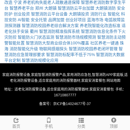
改造
宁波
养老机构失能老人疏散通道保障
智慧养老消防数字孪生平
台
智慧养老平台
郑州
大朗镇
智慧消防云平台加盟
大朗镇消防
安全
防护
创业投资
智慧消防云平台设备
大朗镇投资
消防行业
智能化
科
技安防
AI智能
安全托管
品牌加盟
创业好项目
蓝海市场
电弧故障监
测探测器
智慧消防校园养老综合解决方案
养老院智能化改造标准
适
老化扶手安装
衢州
智慧消防精准指挥系统
智慧消防信息化条件下火
灾防控
智能防火门状态监测
智慧消防市场规模预测
智慧消防主动预
警智能处置
智慧消防大型商业综合体100%覆盖
社区养老一键通
珠
海
消防智能化升级
物联网感烟探头
智慧消防校园养老闭环管理
智
慧消防应急管理部要求
智慧消防标配率不低于75%
智慧消防大数据
平台定制
智慧消防规模化应用
家庭消防报警设备,家庭智慧消防报警产品,家用消防应急包,智慧消防APP家庭版,适
老化消防报警设备,适合家庭用的消防报警器材,家庭安消套餐包
网站地图
地址：适老化消防报警设备,适合家庭用的消防报警器材,家庭安消套餐包 手机：
16710807777
备案号：
京ICP备14024677号-37
首页
手机
分类
顶部