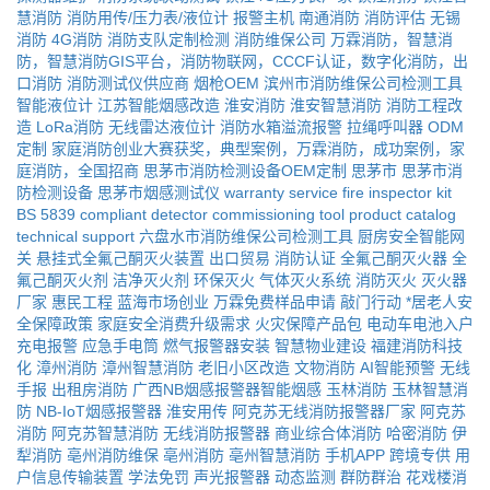
慧消防
消防用传/压力表/液位计
报警主机
南通消防
消防评估
无锡
消防
4G消防
消防支队定制检测
消防维保公司
万霖消防，智慧消
防，智慧消防GIS平台，消防物联网，CCCF认证，数字化消防，出
口消防
消防测试仪供应商
烟枪OEM
滨州市消防维保公司检测工具
智能液位计
江苏智能烟感改造
淮安消防
淮安智慧消防
消防工程改
造
LoRa消防
无线雷达液位计
消防水箱溢流报警
拉绳呼叫器
ODM
定制
家庭消防创业大赛获奖，典型案例，万霖消防，成功案例，家
庭消防，全国招商
思茅市消防检测设备OEM定制
思茅市
思茅市消
防检测设备
思茅市烟感测试仪
warranty service
fire inspector kit
BS 5839 compliant
detector commissioning tool
product catalog
technical support
六盘水市消防维保公司检测工具
厨房安全智能网
关
悬挂式全氟己酮灭火装置
出口贸易
消防认证
全氟己酮灭火器
全
氟己酮灭火剂
洁净灭火剂
环保灭火
气体灭火系统
消防灭火
灭火器
厂家
惠民工程
蓝海市场创业
万霖免费样品申请
敲门行动
*居老人安
全保障政策
家庭安全消费升级需求
火灾保障产品包
电动车电池入户
充电报警
应急手电筒
燃气报警器安装
智慧物业建设
福建消防科技
化
漳州消防
漳州智慧消防
老旧小区改造
文物消防
AI智能预警
无线
手报
出租房消防
广西NB烟感报警器智能烟感
玉林消防
玉林智慧消
防
NB-IoT烟感报警器
淮安用传
阿克苏无线消防报警器厂家
阿克苏
消防
阿克苏智慧消防
无线消防报警器
商业综合体消防
哈密消防
伊
犁消防
亳州消防维保
亳州消防
亳州智慧消防
手机APP
跨境专供
用
户信息传输装置
学法免罚
声光报警器
动态监测
群防群治
花戏楼消