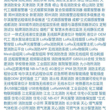
消防电梯
雨花消防
消防水带
雨花
消防安全意识
琼山
琼山消防
天
津消防安全
天津消防
天津
西青
崂山
青岛消防安全
崂山消防
定制
代工烟雾报警器
*立式烟雾探测器
复合型烟雾探测器
烟雾报警器
新
密
郑州消防安全
新密消防
郑州消防
消防报警远程值班多级推送
哈
尔滨报警远程值班多级推送
*立式烟感报警器
成都*立式烟感报警器
成都消防
深圳城市消防远程监控系统
烟感与温感探测器测试仪
定制
测试仪
贴牌消防测试仪
烟枪厂家
智慧水务液位监测
无线静压式液
位计
一体式无线液位变送器
无线超声波液位计
物联网
液位计
OEM
代工
雨水泵站液位监测
LoRa智慧消防
LoRa无线烟感
LoRa手动报
警按钮
LoRa声光报警器
LoRa消防网关
LoRa无线报警主机
LoRa智
慧消防云平台
LoRa消防APP
无线消防系统
LoRa物联网
LoRa
Mesh自组网
LoRa星型组网
学校消防改造
消防无线组网
低功耗烟
感
远程报警推送
视频联动复核
消防维保闭环
GB50116合规
文物古
建消防
学校宿舍消防
工业园区消防
医院智慧消防
九小场所消防
LoRa远距离传输
NB-IoT水位
4G液位计
IP68
防汛抗旱
消防主机远
程协议库
哈尔滨主机远程协议库
应急照明
欧标智能插座
智能插座
插座ODM
定时插座
工厂消防
消火栓
高层消防
液位数据可视化平台
无线电容液位计
耐腐蚀无线液位计
无线水位计
地铁基坑水位监测
多USB端口插座
USB充电插座
LoRaWAN液
工业自动化
化工储罐
物联网烟感
江北家庭消防
江北
江北消防
光电式
住宅小区加盟
智能
烟感
住宅小区消防
住宅小区
NB-IOT
声光报警
消防维保加盟
*立式
数据分析
消防加盟
小诊所
芙蓉智慧消防
长沙安装
天心
煤气报警
气体检测
小诊所消防
燃气泄漏
天心消防
可燃气体
长沙智慧消防
气