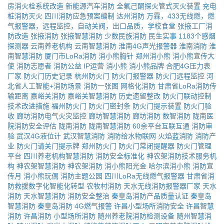
房消火栓系统改造
新能源汽车消防
全氟己酮探火管式灭火装置
充电
桩消防灭火
四川消防应急预案编制
达州消防
万霖，433无线燃，燃
气报警器，远程监控，自动关阀，出口品质，学校食堂
张掖工厂消
防改造
张掖消防
张掖智慧消防
少数民族消防
民生实事
1183个感烟
探测器
云南养老机构
云南智慧消防
淮南4G声光报警器
淮南消防
淮
南智慧消防
厦门市LoRa消防
消小熊胸针
郑州消小熊
消小熊宣传大
使
消防志愿者
消防公益
IP运营
消小熊
消小熊品牌
合肥4G压力表
厂家
防火门历史记录
杭州防火门
防火门报警器
防火门远程监控
河
北省人工智能+消防场景
消防一张图
网格化消防
甘肃省LoRa消防传
输距离
嘉峪关消防
嘉峪关智慧消防
历史遗留整改
防火门联动控制
技术改进措施
福州防火门
防火门密封条
防火门提示装置
防火门验
收
廊坊消防电气火灾监控
廊坊智慧消防
廊坊消防
数智消防
陇南医
院消防安全评估
陇南消防
陇南智慧消防
60余平台互联互通
消防审
验
武汉4G液位计
武汉智慧消防
消防给水物联网
火焰蓝消防
消防产
业
防火门请关门提示牌
郑州防火门
防火门常闭提醒器
防火门管理
平台
四川养老机构智慧消防
消防安全标准化
神农架消防技术服务机
构
神农架智慧消防
神农架消防
消小熊阳光金
哈尔滨消小熊
消防宣
传月
消小熊玩偶
消防主题公园
四川LoRa无线燃气报警器
甘肃省消
防救援数字化智能化转型
农牧村消防
天水无线消防报警器厂家
天水
消防
天水智慧消防
消防安全整治
秦皇岛消防产品质量认证
秦皇岛
智慧消防
秦皇岛消防
4G燃气报警
许昌小型场所消防安全
许昌智慧
消防
许昌消防
小型场所消防
随州养老院消防检测设备
随州智慧消