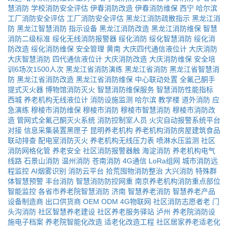
慧消防
学校消防安全评估
伊春消防改造
伊春消防维保
西宁
哈尔滨
工厂消防安全评估
工厂消防安全评估
黑龙江消防疏散指示
黑龙江消
防
黑龙江智慧消防
指示设备
黑龙江消防改造
黑龙江消防维保
智慧
消防二级标准
绥化无线消防报警器
绥化消防
绥化智慧消防
绥化消
防改造
绥化消防维保
安全管理
黄南
大庆四代通信液位计
大庆消防
大庆智慧消防
四代通信液位计
大庆消防改造
大庆消防维保
安全培
训6场次1500人次
黑龙江省消防演练
黑龙江省消防
黑龙江省智慧消
防
黑龙江省消防改造
黑龙江省消防维保
中心联动处置
全氟己酮手
提式灭火器
博物馆消防灭火
智慧消防维保服务
智慧消防性能指标
西城
养老机构无线液位计
消防设施监测
哈尔滨
教学楼
道外消防
应
急演练
穆棱市消防维保
穆棱市消防
穆棱市智慧消防
穆棱市消防改
造
管网式全氟己酮灭火系统
消防控制室人员
火灾自动报警系统平台
对接
信息采集装置黑匣子
昆明养老机构
养老机构消防房屋建筑食品
联动排查
配电室消防灭火
养老机构无线压力表
喷淋水压监测
社区
消防网格化管
养老安全
社区消防报警器触
海淀消防
养老机构电气
线路
石景山消防
温州消防
苍南消防
4G通信
LoRa组网
城市消防远
程监控
AI烟雾识别
消防云平台
拾荒囤物消防整治
大兴消防
特殊群
体智慧预警
丰台消防
智慧消防防控网重
南京养老机构消防重点部位
智能监控
各省市养老院智慧消防
济南
智慧养老消防
智慧养老产品
设备制造商
出口供货商
OEM
ODM
4G物联网
社区消防志愿者老
门
头沟消防
社区智慧养老建设
社区养老服务驿站
泸州
养老院消防设
施电子档案
养老院智能化改造
适老化改造工程
社区居家养老适老化