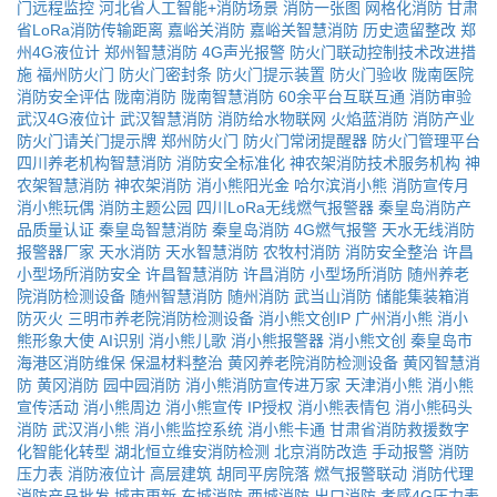
门远程监控
河北省人工智能+消防场景
消防一张图
网格化消防
甘肃
省LoRa消防传输距离
嘉峪关消防
嘉峪关智慧消防
历史遗留整改
郑
州4G液位计
郑州智慧消防
4G声光报警
防火门联动控制技术改进措
施
福州防火门
防火门密封条
防火门提示装置
防火门验收
陇南医院
消防安全评估
陇南消防
陇南智慧消防
60余平台互联互通
消防审验
武汉4G液位计
武汉智慧消防
消防给水物联网
火焰蓝消防
消防产业
防火门请关门提示牌
郑州防火门
防火门常闭提醒器
防火门管理平台
四川养老机构智慧消防
消防安全标准化
神农架消防技术服务机构
神
农架智慧消防
神农架消防
消小熊阳光金
哈尔滨消小熊
消防宣传月
消小熊玩偶
消防主题公园
四川LoRa无线燃气报警器
秦皇岛消防产
品质量认证
秦皇岛智慧消防
秦皇岛消防
4G燃气报警
天水无线消防
报警器厂家
天水消防
天水智慧消防
农牧村消防
消防安全整治
许昌
小型场所消防安全
许昌智慧消防
许昌消防
小型场所消防
随州养老
院消防检测设备
随州智慧消防
随州消防
武当山消防
储能集装箱消
防灭火
三明市养老院消防检测设备
消小熊文创IP
广州消小熊
消小
熊形象大使
AI识别
消小熊儿歌
消小熊报警器
消小熊文创
秦皇岛市
海港区消防维保
保温材料整治
黄冈养老院消防检测设备
黄冈智慧消
防
黄冈消防
园中园消防
消小熊消防宣传进万家
天津消小熊
消小熊
宣传活动
消小熊周边
消小熊宣传
IP授权
消小熊表情包
消小熊码头
消防
武汉消小熊
消小熊监控系统
消小熊卡通
甘肃省消防救援数字
化智能化转型
湖北恒立维安消防检测
北京消防改造
手动报警
消防
压力表
消防液位计
高层建筑
胡同平房院落
燃气报警联动
消防代理
消防产品批发
城市更新
东城消防
西城消防
出口消防
孝感4G压力表