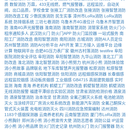
质
数智消防
万霖，433无线燃，燃气报警器，远程监控，自动关
阀，出口品质，学校食堂
张掖工厂消防改造
张掖消防
张掖智慧消防
消防改造工程
少数民族消防
民生实事
漳州市LoRa消防
LoRa消防
系统
防排烟系统
三坊七巷消防
乌鲁木齐4G液位计
乌鲁木齐智慧消
防
淮南4G声光报警器
淮南消防
淮南智慧消防
消管家系统
防火门小
程序通知多人
武汉防火门
防火门APP
防火门监控器
一站式服务
南
阳工厂消防改造
南阳智慧消防
南阳消防
古城消防
消防AI人员定位
苏州智慧消防
消防AI分析平台
API开发
第三方接入
运维平台
边缘
计算
物联网平台
合肥4G压力表厂家
徽州古村落消防
testifire
阜阳
医院消防安全评估
阜阳消防
阜阳智慧消防
九华山消防
淮北工厂消
防改造
淮北消防
淮北智慧消防
消小熊努力
杭州消小熊
消防体验馆
消小熊故事
品牌联名
地下车库智慧声光报警器
松原消防
松原智慧
消防
商城县消防
信阳智慧消防
信阳消防
远程烟感探测器
长春烟感
远程监控烟感
活动板房烟感
工业烟感
GB4715
高层建筑烟感
实时
监测
海南
青海
养老机构
鹤壁工厂消防改造
鹤壁智慧消防
鹤壁消防
无线消防报警
福建平潭综合实验区消防
甘肃省消防检测价格
酒泉消
防
酒泉智慧消防
治本攻坚
甘肃消防
全氟己酮灭火系统
电池舱消防
灭火
当涂经开区厂房消火栓系统改造
新能源汽车消防
全氟己酮探火
管式灭火装置
充电桩消防灭火
四川消防应急预案编制
达州消防
1183个感烟探测器
云南养老机构
云南智慧消防
厦门市LoRa消防
消
小熊胸针
郑州消小熊
消小熊宣传大使
消防志愿者
消防公益
IP运营
消小熊
消小熊品牌
防火门历史记录
杭州防火门
防火门报警器
防火