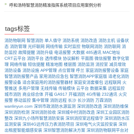
呼和浩特智慧消防精准指挥系统项目应用案例分析
tags标签
消防物联网
智慧消防
单人值守
消防系统
消防改造
消防主机
设备状
态
消防管理
光纤联网
网线传输
实时监控
物联网消防
消防联网
消
防监控
故障提醒
消防升级
电话报警
大数据
485通讯
MAC地址
CRT云平台
消防平台
透传模块
协议解析
平面图
微信报警
数字化管
理
网络传输
短信提醒
精准地图
楼层图
消防监测
消控室
减员增效
消防设备
消防设施
APP管理
点位管理
呼兰
家庭消防报警设备
家庭
智慧消防报警产品
家用消防应急包
智慧消防APP家庭版
适老化消防
报警设备
适合家庭用的消防报警器材
家庭安消套餐包
远程联网
火
警推送
多用户管理
无线传输
传输模块
云平台
数据采集
远程监控
城市消防
商业综合体
开福
GA917
开福消防
4G传输
232通讯
火灾
报警
移动监控
集中管理
消防远程
长沙
长沙消防
万霖消防
wanlinyun.com
深圳市政消防水源监测
深圳消防改造
深圳消防维保
深圳消防检测
深圳消防验收
深圳城中村消防改造
深圳工业园区消防
整改
深圳九小场所智慧消防安装
深圳消控室远程值守
深圳消防水压
监测安装
深圳4G远传压力表消防项目
深圳电气火灾监控安装
深圳
出租屋智能烟感安装
深圳智慧消防解决方案
深圳消防物联网平台对