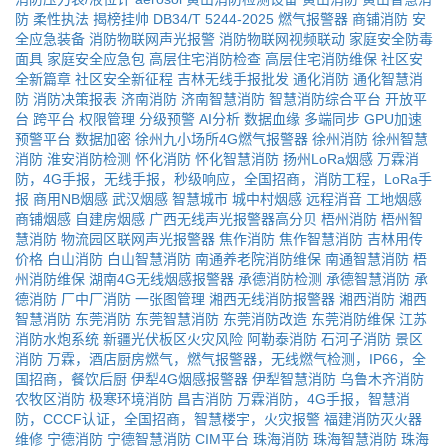
防
柔性执法
揭榜挂帅
DB34/T 5244-2025
燃气报警器
商铺消防
安
全应急装备
消防物联网声光报警
消防物联网视频联动
家庭安全防毒
面具
家庭安全应急包
高层住宅消防检查
高层住宅消防维保
社区安
全新篇章
社区安全新征程
吉林无线手报批发
通化消防
通化智慧消
防
消防决策报表
济南消防
济南智慧消防
智慧消防综合平台
开放平
台
跨平台
权限管理
分级预警
AI分析
数据血缘
多端同步
GPU加速
预警平台
数据加密
徐州九小场所4G燃气报警器
徐州消防
徐州智慧
消防
淮安消防检测
怀化消防
怀化智慧消防
扬州LoRa烟感
万霖消
防，4G手报，无线手报，秒级响应，全国招商，消防工程，LoRa手
报
商用NB烟感
武汉烟感
智慧城市
城中村烟感
远程消音
工地烟感
商铺烟感
自建房烟感
广西无线声光报警器高分贝
梧州消防
梧州智
慧消防
物流园区联网声光报警器
焦作消防
焦作智慧消防
吉林用传
价格
白山消防
白山智慧消防
南通养老院消防维保
南通智慧消防
梧
州消防维保
湖南4G无线烟感报警器
承德消防检测
承德智慧消防
承
德消防
厂中厂消防
一张图管理
湘西无线消防报警器
湘西消防
湘西
智慧消防
东莞消防
东莞智慧消防
东莞消防改造
东莞消防维保
江苏
消防水炮系统
新疆光伏板区火灾风险
阿勒泰消防
石河子消防
景区
消防
万霖，酒店厨房燃气，燃气报警器，无线燃气检测，IP66，全
国招商，餐饮后厨
伊犁4G烟感报警器
伊犁智慧消防
乌鲁木齐消防
农牧区消防
极寒环境消防
昌吉消防
万霖消防，4G手报，智慧消
防，CCCF认证，全国招商，智慧楼宇，火灾报警
福建消防灭火器
维修
宁德消防
宁德智慧消防
CIM平台
珠海消防
珠海智慧消防
珠海