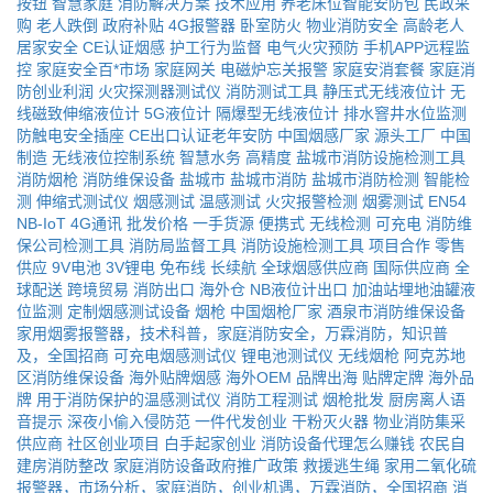
按钮
智慧家庭
消防解决方案
技术应用
养老床位智能安防包
民政采
购
老人跌倒
政府补贴
4G报警器
卧室防火
物业消防安全
高龄老人
居家安全
CE认证烟感
护工行为监督
电气火灾预防
手机APP远程监
控
家庭安全百*市场
家庭网关
电磁炉忘关报警
家庭安消套餐
家庭消
防创业利润
火灾探测器测试仪
消防测试工具
静压式无线液位计
无
线磁致伸缩液位计
5G液位计
隔爆型无线液位计
排水窨井水位监测
防触电安全插座
CE出口认证老年安防
中国烟感厂家
源头工厂
中国
制造
无线液位控制系统
智慧水务
高精度
盐城市消防设施检测工具
消防烟枪
消防维保设备
盐城市
盐城市消防
盐城市消防检测
智能检
测
伸缩式测试仪
烟感测试
温感测试
火灾报警检测
烟雾测试
EN54
NB-IoT
4G通讯
批发价格
一手货源
便携式
无线检测
可充电
消防维
保公司检测工具
消防局监督工具
消防设施检测工具
项目合作
零售
供应
9V电池
3V锂电
免布线
长续航
全球烟感供应商
国际供应商
全
球配送
跨境贸易
消防出口
海外仓
NB液位计出口
加油站埋地油罐液
位监测
定制烟感测试设备
烟枪
中国烟枪厂家
酒泉市消防维保设备
家用烟雾报警器，技术科普，家庭消防安全，万霖消防，知识普
及，全国招商
可充电烟感测试仪
锂电池测试仪
无线烟枪
阿克苏地
区消防维保设备
海外贴牌烟感
海外OEM
品牌出海
贴牌定牌
海外品
牌
用于消防保护的温感测试仪
消防工程测试
烟枪批发
厨房离人语
音提示
深夜小偷入侵防范
一件代发创业
干粉灭火器
物业消防集采
供应商
社区创业项目
白手起家创业
消防设备代理怎么赚钱
农民自
建房消防整改
家庭消防设备政府推广政策
救援逃生绳
家用二氧化硫
报警器，市场分析，家庭消防，创业机遇，万霖消防，全国招商
消