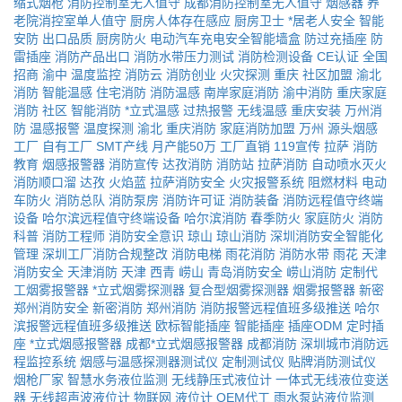
缩式烟枪
消防控制室无人值守
成都消防控制室无人值守
烟感器
养
老院消控室单人值守
厨房人体存在感应
厨房卫士
*居老人安全
智能
安防
出口品质
厨房防火
电动汽车充电安全智能墙盒
防过充插座
防
雷插座
消防产品出口
消防水带压力测试
消防检测设备
CE认证
全国
招商
渝中
温度监控
消防云
消防创业
火灾探测
重庆
社区加盟
渝北
消防
智能温感
住宅消防
消防温感
南岸家庭消防
渝中消防
重庆家庭
消防
社区
智能消防
*立式温感
过热报警
无线温感
重庆安装
万州消
防
温感报警
温度探测
渝北
重庆消防
家庭消防加盟
万州
源头烟感
工厂
自有工厂
SMT产线
月产能50万
工厂直销
119宣传
拉萨
消防
教育
烟感报警器
消防宣传
达孜消防
消防站
拉萨消防
自动喷水灭火
消防顺口溜
达孜
火焰蓝
拉萨消防安全
火灾报警系统
阻燃材料
电动
车防火
消防总队
消防泵房
消防许可证
消防装备
消防远程值守终端
设备
哈尔滨远程值守终端设备
哈尔滨消防
春季防火
家庭防火
消防
科普
消防工程师
消防安全意识
琼山
琼山消防
深圳消防安全智能化
管理
深圳工厂消防合规整改
消防电梯
雨花消防
消防水带
雨花
天津
消防安全
天津消防
天津
西青
崂山
青岛消防安全
崂山消防
定制代
工烟雾报警器
*立式烟雾探测器
复合型烟雾探测器
烟雾报警器
新密
郑州消防安全
新密消防
郑州消防
消防报警远程值班多级推送
哈尔
滨报警远程值班多级推送
欧标智能插座
智能插座
插座ODM
定时插
座
*立式烟感报警器
成都*立式烟感报警器
成都消防
深圳城市消防远
程监控系统
烟感与温感探测器测试仪
定制测试仪
贴牌消防测试仪
烟枪厂家
智慧水务液位监测
无线静压式液位计
一体式无线液位变送
器
无线超声波液位计
物联网
液位计
OEM代工
雨水泵站液位监测