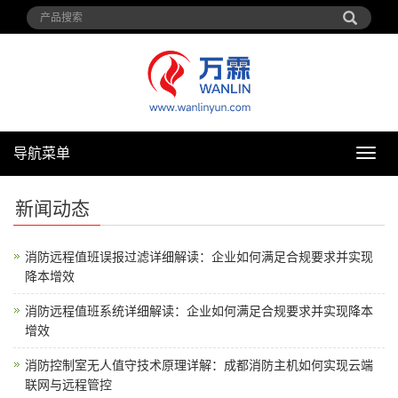
导航菜单
导
航
菜
新闻动态
单
消防远程值班误报过滤详细解读：企业如何满足合规要求并实现
降本增效
消防远程值班系统详细解读：企业如何满足合规要求并实现降本
增效
消防控制室无人值守技术原理详解：成都消防主机如何实现云端
联网与远程管控