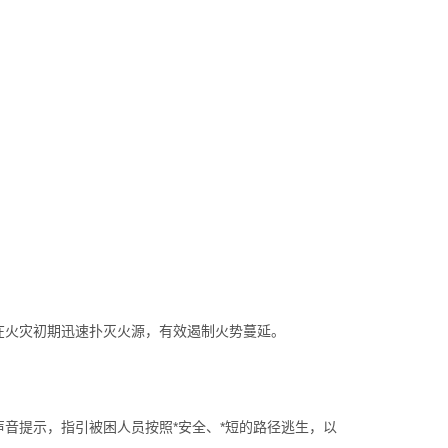
。
在火灾初期迅速扑灭火源，有效遏制火势蔓延。
音提示，指引被困人员按照*安全、*短的路径逃生，以