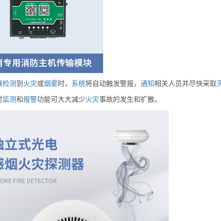
器
检测
到
火灾
或
烟雾
时，
系统
将自动触发警报，
通知
相关人员并尽快采取
时
监测
和
报警
功能可大大减少
火灾
事故的发生和扩散。