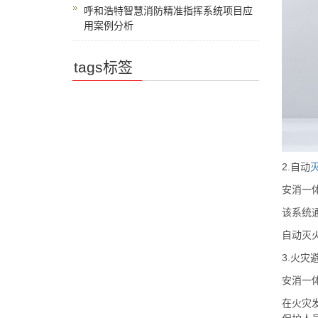
呼和浩特智慧消防精准指挥系统项目应
用案例分析
tags标签
2.自动
安消一
该系统
自动灭
3.火灾
安消一
在火灾