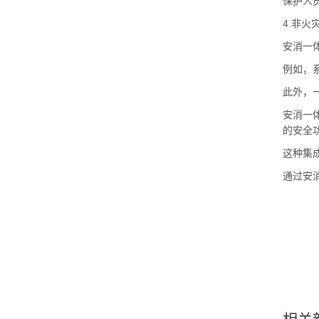
保护人
4.非火
安消一
例如，
此外，
安消一
的安全
这种集
通过安