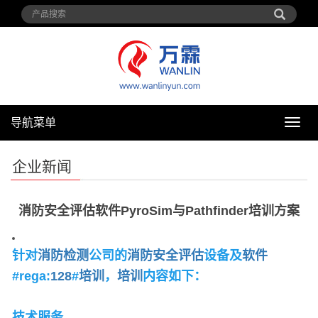
导航菜单
导
航
菜
企业新闻
单
消防安全评估软件PyroSim与Pathfinder培训方案
针对
消防
检测
公司的
消防安全评估
设备及
软件
#rega:
128
#
培训
，
培训
内容如下：
技术服务