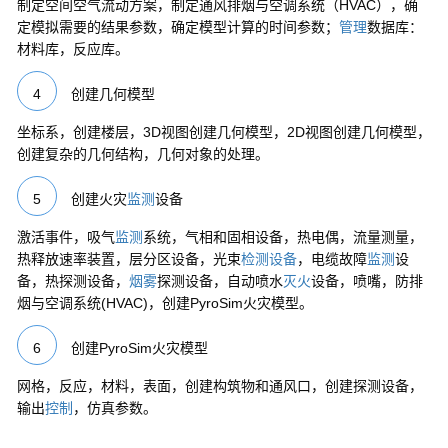
制定空间空气流动方案，制定通风排烟与空调系统（HVAC），确
定模拟需要的结果参数，确定模型计算的时间参数；
管理
数据库：
材料库，反应库。
4
创建几何模型
坐标系，创建楼层，3D视图创建几何模型，2D视图创建几何模型，
创建复杂的几何结构，几何对象的处理。
5
创建火灾
监测
设备
激活事件，吸气
监测
系统，气相和固相设备，热电偶，流量测量，
热释放速率装置，层分区设备，光束
检测设备
，电缆故障
监测
设
备，热探测设备，
烟雾
探测设备，自动喷水
灭火
设备，喷嘴，防排
烟与空调系统(HVAC)，创建PyroSim火灾模型。
6
创建PyroSim火灾模型
网格，反应，材料，表面，创建构筑物和通风口，创建探测设备，
输出
控制
，仿真参数。