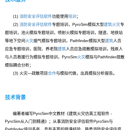
(1)
消防安全评估
软件
功能使用
培训
；
(2)
消防安全评估
软件
专题培训，PyroSim模拟大型
建筑
火灾
专
题培训，池火模拟专题培训，喷射火模拟专题培训，隧道、地铁站
等地下空间
火灾
烟气模拟专题培训，Pathfinder模拟大型
建筑
人员
应急专题培训，医院、养老院
建筑
人员应急疏散模拟培训，残疾人
与人员救援行为模拟专题培训，PyroSim
火灾
模拟与Pathfinder疏散
模拟耦合分析；
(3) 火灾—疏散项目
合作
与模拟代做，出具模拟分析报告。
技术背景
编著者编写PyroSim中文教材《建筑火灾仿真工程软件 -
PyroSim从入门到精通》；从事消防安全评估软件PyroSim与
Pathfinder培训多年，具有丰富的授课经验，熟悉消防安全评估资