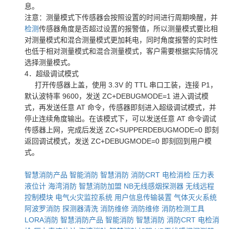
息。
注意：测量模式下传感器会按照设置的时间进行周期唤醒，并
检测
传感器角度是否超过设置的报警值，所以测量模式要比相
对测量模式和混合测量模式更加耗电，同时角度报警的实时性
也低于相对测量模式和混合测量模式，客户需要根据实际情况
选择测量模式。
4．超级调试模式
打开传感器上盖，使用 3.3V 的 TTL 串口工装，连接 P1，
默认波特率 9600，发送 ZC+DEBUGMODE=1 进入调试模
式，再发送任意 AT 命令，传感器即刻进入超级调试模式，并
停止连续角度输出。在该模式下，可以发送任意 AT 命令调试
传感器上网，完成后发送 ZC+SUPPERDEBUGMODE=0 即刻
返回调试模式，发送 ZC+DEBUGMODE=0 即刻回到用户模
式。
智慧消防产品
智能消防
智慧消防
消防CRT
电检消检
压力表
液位计
海湾消防
智慧消防加盟
NB无线感烟探测器
无线远程
控制模块
电气火灾监控系统
用户信息传输装置
气体灭火系统
阿波罗消防
探测器清洗
消防维修
消防维修
消防检测工具
LORA消防
智慧消防产品
智能消防
智慧消防
消防CRT
电检消