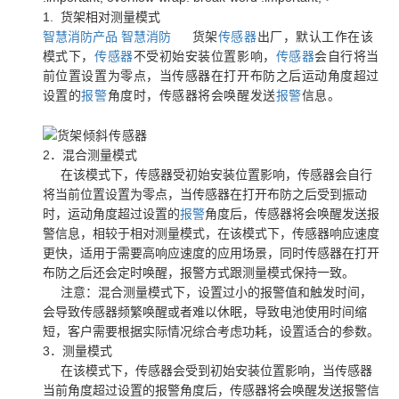
1. 货架相对测量模式
智慧消防产品
智慧消防
货架
传感器
出厂，默认工作在该
模式下，
传感器
不受初始安装位置影响，
传感器
会自行将当
前位置设置为零点，当传感器在打开布防之后运动角度超过
设置的
报警
角度时，传感器将会唤醒发送
报警
信息。
2．混合测量模式
在该模式下，传感器受初始安装位置影响，传感器会自行
将当前位置设置为零点，当传感器在打开布防之后受到振动
时，运动角度超过设置的
报警
角度后，传感器将会唤醒发送报
警信息，相较于相对测量模式，在该模式下，传感器响应速度
更快，适用于需要高响应速度的应用场景，同时传感器在打开
布防之后还会定时唤醒，报警方式跟测量模式保持一致。
注意：混合测量模式下，设置过小的报警值和触发时间，
会导致传感器频繁唤醒或者难以休眠，导致电池使用时间缩
短，客户需要根据实际情况综合考虑功耗，设置适合的参数。
3．测量模式
在该模式下，传感器会受到初始安装位置影响，当传感器
当前角度超过设置的报警角度后，传感器将会唤醒发送报警信