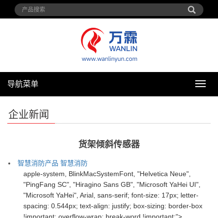
导航菜单
导
航
菜
企业新闻
单
货架倾斜传感器
智慧消防产品
智慧消防
apple-system, BlinkMacSystemFont, "Helvetica Neue",
"PingFang SC", "Hiragino Sans GB", "Microsoft YaHei UI",
"Microsoft YaHei", Arial, sans-serif; font-size: 17px; letter-
spacing: 0.544px; text-align: justify; box-sizing: border-box
!important; overflow-wrap: break-word !important;">