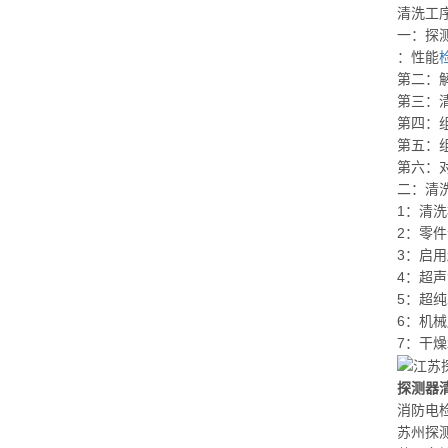
清洗工
一：探
：性能
第二：
第三：
第四：
第五：
第六：
二：清
1：清
2：零
3：启
4：超
5：超
6：机
7：干
探测器
消防电
苏州探