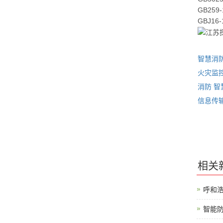
GB25
GBJ1
智慧消
火灾监
消防
智
信息传
相关
呼和
智能