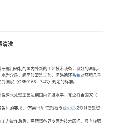
感清洗
科研部门研制的国内外新的工艺技术装备，良好的湿度、
纯水为介质，超声波清洗工艺，闭路循环
系统
对环境几乎
国家〈GB50166—74G〉规定的标准。
射性污水处理工艺达到国内先进水平。完全符合国家〈
告》的要求，“万霖
消防
”已取得专业
火灾
探测器清洗资
施工力量作后盾，另聘请各界专家为技术顾问，具有较强