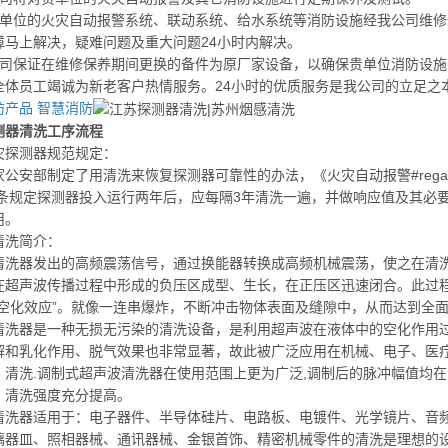
贵单位的火灾自动报警系统、联动系统、给水系统等消防设施经我公司维修
障马上解决，疑难问题及重大问题24小时内解决。
公司保证在维修保养期间更换的备件为原厂家设备，以确保贵单位消防设施
全体员工竭诚为新老客户热情服务。24小时的优质服务是我公司的立足之本
防产品
智慧消防
测器清洗工序流程
灾探测器规范规定：
家公安部制定了用清洗来恢复探测器可靠性的办法，《火灾自动报警#rega
3.3条规定探测器投入运行两年后，应每隔3年清洗一遍，并做响应值及其
用。
清洗简介：
清洗器发出的高频震荡信号，通过换能器转换成高频机械震荡，使之在清
在超声波传播过程中形成的负压区成型、生长，在正压区迅速闭合。此过程
“空化效应”。就像一连串爆炸，不断冲击物体表面及缝隙中，从而达到全
清洗器是一种无损无污染的清洗设备，是利用超声波在液体中的空化作用过程达
解和乳化作用、脱气效果也非常显著，故此被广泛应用在机械、电子、医
、清洗.调制式超声波清洗器在使用范围上更为广泛,调制后的脉冲幅值均
，清洗强度充分提高。
清洗器适用于：电子器件、半导体硅片、电路板、电镀件、光学镜片、音
璃器皿、照相器械、通讯器械、金银首饰、精密机械零件的清洗是理想的