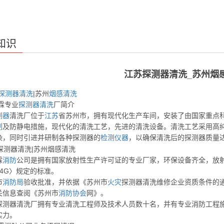
知识
江苏探测器清洗_苏州烟
探测器
清洗
|苏州
烟感
清洗
霖专业
探测器
清洗
厂简介
测器
清洗厂位于
江苏
省苏州市，拥有现代化生产车间，安装了由国家重点
制
及防静电措施，现代化的清洗工艺，先进的清洗设备。清洗工艺采用高
染，同时引进并研制各种探测器的
检测
仪器
，以确保清洗后的探测器质量达到
霖
消防
公司是拥有国家放射性生产许可证的专业厂家，环保设备齐全，放
74G〉规定的标准。
市
消防局
验收批准，并依据《苏州市
火灾
探测器清洗维修企业资质条件的通
关信息查阅《苏州市
消防
协会
网》。
探测器清洗厂拥有专业清洗工程师及技术人员数十名，并有专业消防工程
实力。