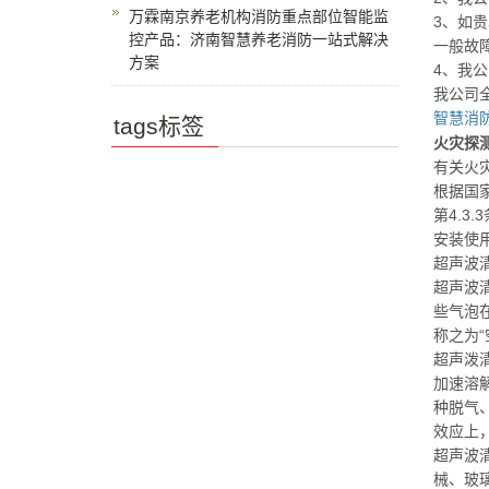
万霖南京养老机构消防重点部位智能监
3、如
控产品：济南智慧养老消防一站式解决
一般故
方案
4、我
我公司
智慧消
tags标签
火灾探
有关火
根据国
第4.
安装使
超声波
超声波
些气泡
称之为
超声泼
加速溶
种脱气
效应上
超声波
械、玻