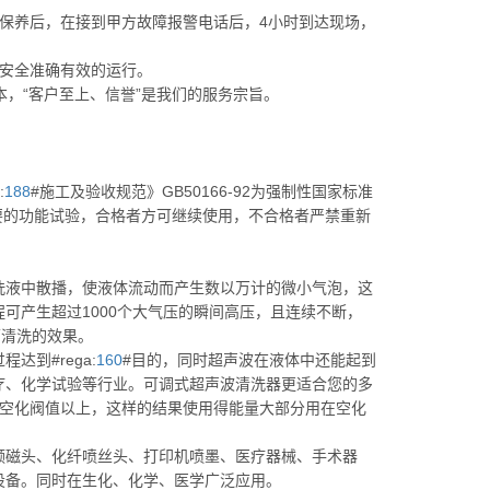
保养后，在接到甲方故障报警电话后，4小时到达现场，
安全准确有效的运行。
，“客户至上、信誉”是我们的服务宗旨。
:
188
#施工及验收规范》GB50166-92为强制性国家标准
必要的功能试验，合格者方可继续使用，不合格者严禁重新
洗液中散播，使液体流动而产生数以万计的微小气泡，这
可产生超过1000个大气压的瞬间高压，且连续不断，
面清洗的效果。
到#rega:
160
#目的，同时超声波在液体中还能起到
疗、化学试验等行业。可调式超声波清洗器更适合您的多
在空化阀值以上，这样的结果使用得能量大部分用在空化
频磁头、化纤喷丝头、打印机喷墨、医疗器械、手术器
设备。同时在生化、化学、医学广泛应用。