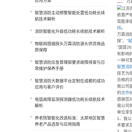
应用方案
二、 
智慧消防主动预警智能处置低功耗长续
依靠严
航技术解析
现能承
持
。
消防智能化升级低功耗长续航技术解析
万霖消防
探”、“
物联网感烟探头万霖消防源头供货商品
“国营26
质保障
有影响
一种可
智慧消防应急管理部要求故障排查与日
智慧消
常维护保养手册
技艺为
合格的
智慧消防大数据平台定制在成都的成功
我公司
应用与客户评价
的
合作
感谢您
电弧故障监测探测器低功耗长续航技术
我公司
解析
单位享
养老院智能化改造标准：太原地区智慧
1、我公
养老产品选型与应用指南
术要求
2、我