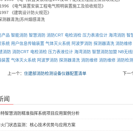
9-1996 《电气装置安装工程电气照明装置施工及验收规范》
6-1997 《建筑设计防火规范》
防产品
智能消防
智慧消防
消防CRT
电检消检
压力表液位计
海湾消防
智
控系统
用户信息传输装置
气体灭火系统
阿波罗消防
探测器清洗
消防维修
慧消防
消防CRT
电检消检
压力表液位计
海湾消防
智慧消防加盟
NB无
输装置
气体灭火系统
阿波罗消防
探测器清洗
消防维修
消防维修
消防检
上一个：
住建部消防检测设备仪器配置清单
下一
新闻
浩特智慧消防精准指挥系统项目应用案例分析
防火门状态监测：核心技术优势与应用方案