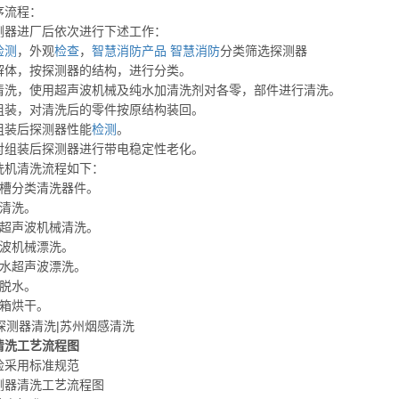
序流程：
测器进厂后依次进行下述工作：
检测
，外观
检查
，
智慧消防产品
智慧消防
分类筛选探测器
解体，按探测器的结构，进行分类。
清洗，使用超声波机械及纯水加清洗剂对各零，部件进行清洗。
组装，对清洗后的零件按原结构装回。
组装后探测器性能
检测
。
对组装后探测器进行带电稳定性老化。
洗机清洗流程如下：
洗槽分类清洗器件。
件清洗。
用超声波机械清洗。
声波机械漂洗。
纯水超声波漂洗。
械脱水。
燥箱烘干。
清洗工艺流程图
检采用标准规范
测器清洗工艺流程图