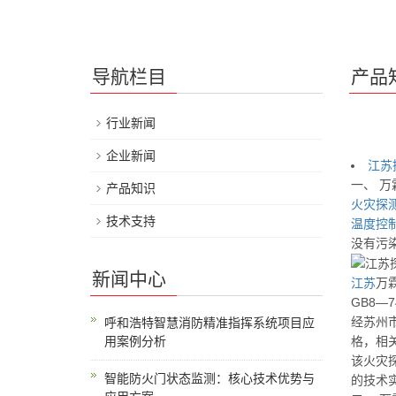
导航栏目
产品
行业新闻
企业新闻
江苏
一、 万
产品知识
火灾
探
技术支持
温度
控
没有污
新闻中心
江苏
万
GB8—
经苏州
呼和浩特智慧消防精准指挥系统项目应
用案例分析
格，相
该火灾
智能防火门状态监测：核心技术优势与
的技术