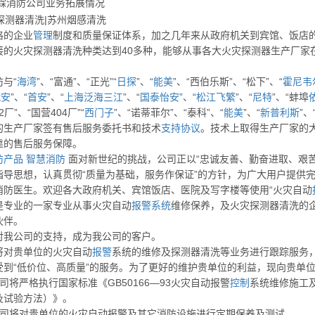
万霖消防公司业务拓展情况
格的企业
管理
制度和质量保证体系，加之几年来从政府机关到宾馆、饭店
接的火灾探测器清洗种类达到40多种，能够从事各大火灾探测器生产厂家
与“
海湾
”、“富通”、“正光”“
日探
”、“
能美
”、“西伯乐斯”、“松下”、“
霍尼韦
赋安
”、“
首安
”、“
上海
泛海三江
”、“
国泰怡安
”、“
松江
飞繁
”、“
尼特
”、“蚌埠
2厂”、“国营404厂”“
西门子
”、“诺蒂菲尔”、“泰科”、“
能美
”、“
新普利斯
”、
的生产厂家签有售后服务委托书和技术
支持
协议
。技术上取得生产厂家的
靠的售后服务保障。
防产品
智慧消防
面对新世纪的挑战，公司正以“忠诚友善、勤奋进取、艰
指导思想，认真贯彻“质量为基础，服务作保证”的方针，为广大用户提供
消防医生。欢迎各大政府机关、宾馆饭店、医院及写字楼等使用“火灾自动
是专业的一家专业从事火灾自动
报警
系统
维修保养，及火灾探测器清洗的
伙伴。
对我公司的支持，成为我公司的客户。
将对贵单位的火灾自动
报警
系统的维修及探测器清洗等业务进行跟踪服务
受到“低价位、高质量”的服务。为了更好的维护贵单位的利益，现向贵单
司将严格执行国家标准《GB50166—93火灾自动报警
控制
系统维修施工及
及试验方法）》。
公司将对贵单位的火灾自动报警及其它消防设施进行定期保养及测试。