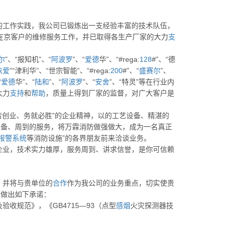
的工作实践，我公司已锻炼出一支经验丰富的技术队伍，
在京客户的维修服务工作，并已取得各生产厂家的大力
支
尔
”、“报知机”、“
阿波罗
”、“
爱德
华”、“#rega:
128
#”、“德
依爱
”“津利华”、“世宗智能”、“#rega:
200
#”、“
盛赛尔
”、
“
爱德
华”、“
陆和
”、“
阿波罗
”、“
安舍
”、“特灵”等在行业内
大力
支持
和
帮助
，质量上得到厂家的监督，对广大客户是
苦创业、务就必胜”的企业精神，以的工艺设备、精湛的
完备、周到的服务，将万霖消防做强做大，成为一名真正
报警
系统
等消防设施”的各界朋友前来洽谈业务。
企业，技术实力雄厚，服务周到、讲求信誉，是你可信赖
，并将与贵单位的
合作
作为我公司的业务重点，切实使贵
位做出如下承诺：
验收规范》，《GB4715—93（点型
感烟
火灾探测器技