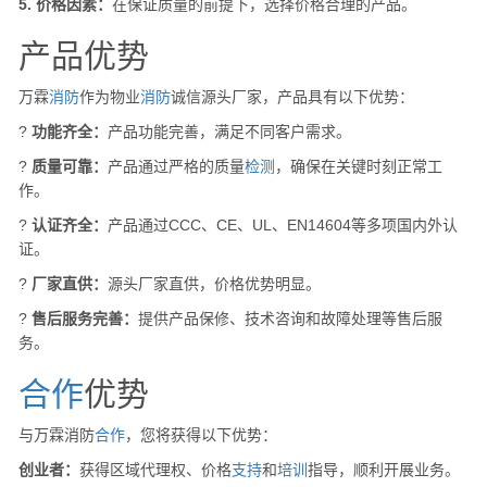
5. 价格因素：
在保证质量的前提下，选择价格合理的产品。
产品优势
万霖
消防
作为物业
消防
诚信源头厂家，产品具有以下优势：
?
功能齐全：
产品功能完善，满足不同客户需求。
?
质量可靠：
产品通过严格的质量
检测
，确保在关键时刻正常工
作。
?
认证齐全：
产品通过CCC、CE、UL、EN14604等多项国内外认
证。
?
厂家直供：
源头厂家直供，价格优势明显。
?
售后服务完善：
提供产品保修、技术咨询和故障处理等售后服
务。
合作
优势
与万霖消防
合作
，您将获得以下优势：
创业者：
获得区域代理权、价格
支持
和
培训
指导，顺利开展业务。