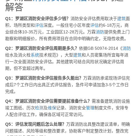
解答
Q1：罗湖区消防安全评估多少钱？
消防安全评估费用取决于
建筑
面
积、场所类型和
评估
深度。一般住宅小区年度
评估
约6-18万元，商
业综合体10-35万元，工业园区12-28万元。万霖
消防
提供免费上门
勘察和明细报价，所有费用项目在合同中明确约定，无隐性收费。
Q2：罗湖区消防安全评估周期是多久？
依据GB 50974-2014《
消防
给水及消火栓
系统
技术规范》，大型
建筑
和人员密集场所宜每年进
行一次全面消防安全评估。其他建筑可结合风险状况确定评估周
期，但不宜超过两年。
Q3：罗湖区消防安全评估报告多久能出？
万霖消防承诺现场评估完
成后7个工作日内出具正式评估报告，急件可申请加急3-5个工作日
完成。
Q4：罗湖区消防安全评估需要提前准备什么？
需准备建筑消防设施
竣工图纸、历次
检测
及
维保
记录、消防安全
管理
制度文件，安排专
人配合评估工作，确保各区域可正常访问。
Q5：评估发现问题后怎么处理？
万霖消防出具整改建议清单，明确
问题描述、风险等级和整改要求，协助客户制定整改计划，整改完