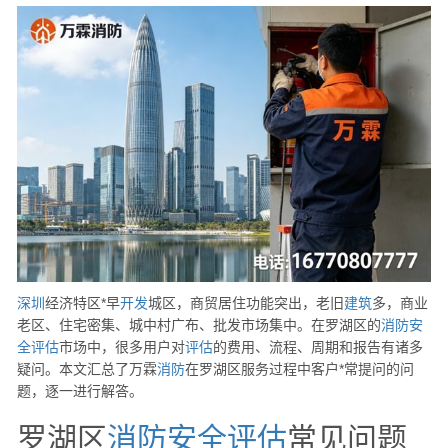
深圳
经济特区*早
开发
城区，商贸居住功能突出，老旧
建筑
多，商业
老区、住宅密集、城中村广布、批发市场集中。在罗湖区的
消防安
全评估
市场中，很多用户对
评估
的费用、流程、周期和报告有诸多
疑问。本文汇总了万霖
消防
在罗湖区服务过程中客户*常提问的问
题，逐一进行解答。
罗湖区
消防安全评估
常见问题