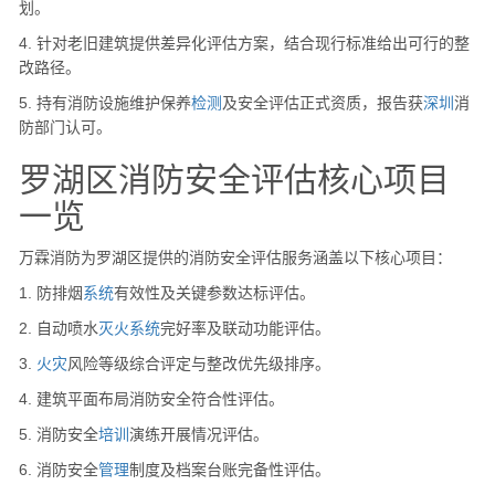
划。
4. 针对老旧建筑提供差异化评估方案，结合现行标准给出可行的整
改路径。
5. 持有消防设施维护保养
检测
及安全评估正式资质，报告获
深圳
消
防部门认可。
罗湖区消防安全评估核心项目
一览
万霖消防为罗湖区提供的消防安全评估服务涵盖以下核心项目：
1. 防排烟
系统
有效性及关键参数达标评估。
2. 自动喷水
灭火
系统
完好率及联动功能评估。
3.
火灾
风险等级综合评定与整改优先级排序。
4. 建筑平面布局消防安全符合性评估。
5. 消防安全
培训
演练开展情况评估。
6. 消防安全
管理
制度及档案台账完备性评估。