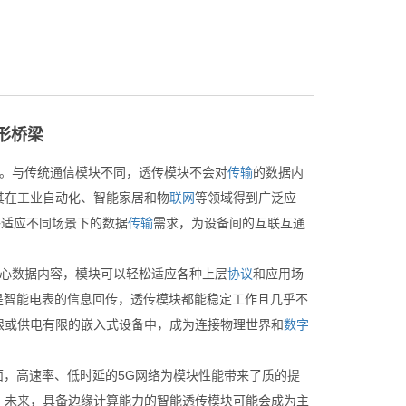
形桥梁
。与传统通信模块不同，透传模块不会对
传输
的数据内
其在工业自动化、智能家居和物
联网
等领域得到广泛应
能够适应不同场景下的数据
传输
需求，为设备间的互联互通
关心数据内容，模块可以轻松适应各种上层
协议
和应用场
是智能电表的信息回传，透传模块都能稳定工作且几乎不
限或供电有限的嵌入式设备中，成为连接物理世界和
数字
，高速率、低时延的5G网络为模块性能带来了质的提
。未来，具备边缘计算能力的智能透传模块可能会成为主