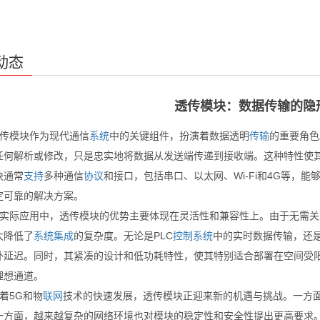
动态
透传模块：数据传输的隐
透传模块作为现代通信
系统
中的关键组件，扮演着数据透明
传输
的重要角色
任何解析或修改，只是忠实地将数据从发送端传递到接收端。这种特性使
块通常
支持
多种通信
协议
和接口，包括串口、以太网、Wi-Fi和4G等，
定可靠的解决方案。
&在实际应用中，透传模块的优势主要体现在灵活性和兼容性上。由于无需
大降低了
系统
集成
的复杂度。无论是PLC
控制
系统
中的实时数据传输，还
外延迟。同时，其紧凑的设计和低功耗特性，使其特别适合部署在空间受
理想通道。
随着5G和物
联网
技术的快速发展，透传模块正迎来新的机遇与挑战。一方面
一方面，越来越复杂的网络环境也对模块的稳定性和安全性提出更高要求